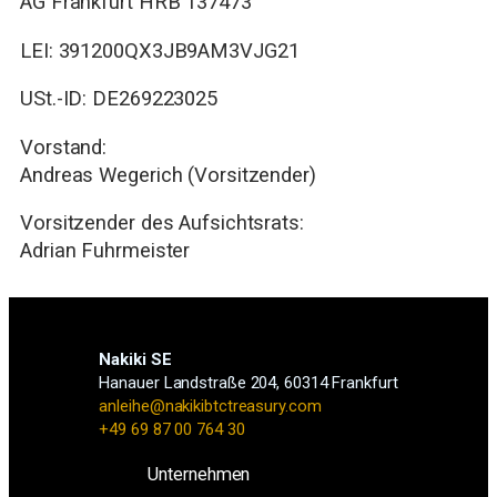
AG Frankfurt HRB 137473
LEI: 391200QX3JB9AM3VJG21
USt.-ID: DE269223025
Vorstand:
Andreas Wegerich (Vorsitzender)
Vorsitzender des Aufsichtsrats:
Adrian Fuhrmeister
Nakiki SE
Hanauer Landstraße 204, 60314 Frankfurt
anleihe@nakikibtctreasury.com
+49 69 87 00 764 30
Unternehmen