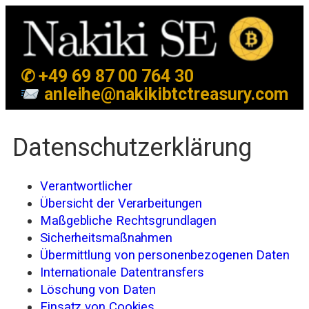
✆ +49 69 87 00 764 30
anleihe@nakikibtctreasury.com
Datenschutzerklärung
Verantwortlicher
Übersicht der Verarbeitungen
Maßgebliche Rechtsgrundlagen
Sicherheitsmaßnahmen
Übermittlung von personenbezogenen Daten
Internationale Datentransfers
Löschung von Daten
Einsatz von Cookies